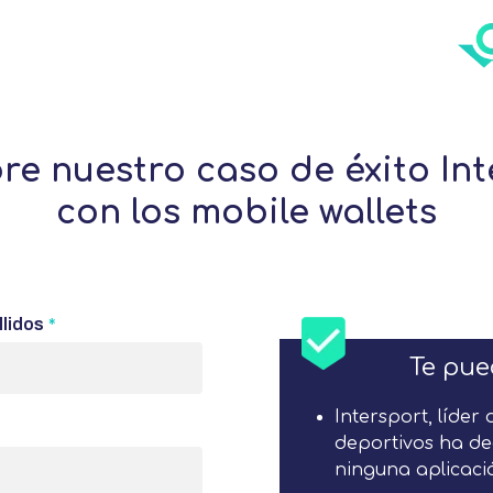
re nuestro caso de éxito Int
con los mobile wallets
llidos
*
Te pue
Intersport, líder 
deportivos ha de
ninguna aplicaci